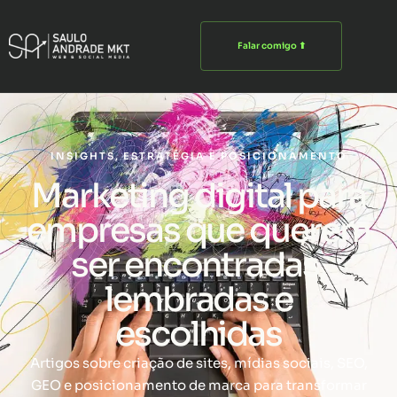
Falar comigo ⬆
INSIGHTS, ESTRATÉGIA E POSICIONAMENTO
Marketing digital para
empresas que querem
ser encontradas,
lembradas e
escolhidas
Artigos sobre criação de sites, mídias sociais, SEO,
GEO e posicionamento de marca para transformar